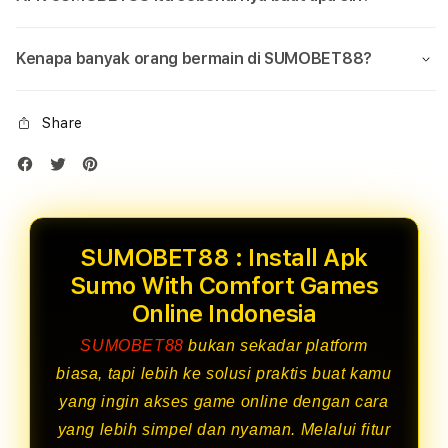
Kenapa banyak orang bermain di SUMOBET88?
Share
SUMOBET88 : Install Apk
Sumo With Comfort Games
Online Indonesia
SUMOBET88
bukan sekadar platform
biasa, tapi lebih ke solusi praktis buat kamu
yang ingin akses game online dengan cara
yang lebih simpel dan nyaman. Melalui fitur