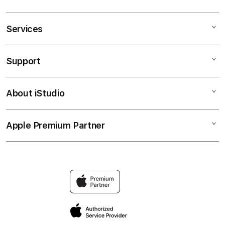
Services
SUMOBET88
SUMOBET88 LOGIN
Support
AppleCare+
GAMES ONLINE
Corporate
SUMOBET88 LINK ALTERNATIF
About iStudio
My Account
Togel Online
SUMOBET 88
Collection & Delivery
Elush Service Provider
SUMOBET88 DAFTAR
Apple Premium Partner
About Us
Returns & Exchanges
Financing Options
SITUS SUMOBET88
Find an iStudio near you
Contact Us
Trade-in
SLOT
Why Shop at iStudio
FAQ
Traveller’s Reservation
Elush Corporate Website
Privacy Policy
Site Terms of Use