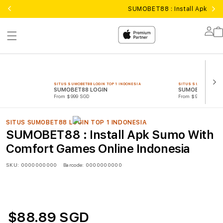
SUMOBET88 : Install Apk Sum
Lo
in
SITUS SUMOBET88 LOGIN TOP 1 INDONESIA
SITUS SUMOBET88 LOG
SUMOBET88 LOGIN
SUMOBET88
From $999 SGD
From $999 SGD
SITUS SUMOBET88 LOGIN TOP 1 INDONESIA
SUMOBET88 : Install Apk Sumo With
Comfort Games Online Indonesia
SKU:
0000000000
Barcode:
0000000000
$88.89 SGD