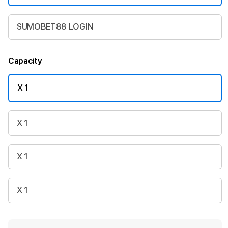
SUMOBET88 LOGIN
Capacity
X 1
X 1
X 1
X 1