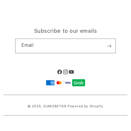
Subscribe to our emails
Email
Facebook
Instagram
YouTube
Payment
methods
© 2025,
SUMOBET88
Powered by Shopify